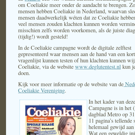
om Coeliakie meer onder de aandacht te brengen. Z
mensen hebben Coeliakie in Nederland, waarvan sle
mensen daadwerkelijk wéten dat ze Coeliakie hebb
veel mensen zouden klachten kunnen worden vermind
misschien zelfs worden voorkomen, als de juiste dia
(tijdig!) wordt gesteld!
In de Coeliakie campagne wordt de digitale zelftest
gepresenteerd waar mensen aan de hand van een kor
vragenlijst kunnen testen of hun klachten kunnen wi
Coeliakie, via de website
www.deglutentest.nl
kun je
doen.
Kijk voor meer informatie op de website van de
Nede
Coeliakie Vereniging
.
In het kader van dez
Campagne is in het (
dagblad Metro op 31 
11 pagina’s tellende 
helemaal gewijd aan 
Wat een geweldig ini