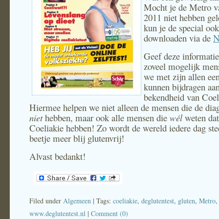
Mocht je de Metro v
2011 niet hebben ge
kun je de special ook
downloaden via de
N
Geef deze informatie
zoveel mogelijk men
we met zijn allen een
kunnen bijdragen aa
bekendheid van Coel
Hiermee helpen we niet alleen de mensen die de dia
niet
hebben, maar ook alle mensen die
wél
weten dat
Coeliakie hebben! Zo wordt de wereld iedere dag ste
beetje meer blij glutenvrij!
Alvast bedankt!
Filed under
Algemeen
| Tags:
coeliakie
,
deglutentest
,
gluten
,
Metro
www.deglutentest.nl
|
Comment (0)