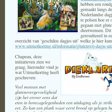
hebben een rond
gemaakt langs de
Nederlandse dagj
te polsen hoe er
gegaan met glute
dieetwensen. Dit
geresulteerd in e
overzicht van ‘geschikte dagjes uit’ welke je hier kun
www.uitmetkorting.nl/informatie/glutenvrij-dagje-uit
Chapeau, deze
initiatieven zien we
graag, hieronder vind je
wat Uitmetkorting heeft
geschreven:
Veel mensen met
glutenovergevoeligheid
zijn het erover eens dat
eten in horecagelegenheden een uitdaging als je strikt
eet. Zo kan een plank waar eerst brood op gelegen he