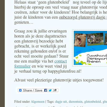
Helaas staat ‘geen glutenbeleid’ nog teveel op de lij
hierbij de oproep om veel vraag naar glutenvrije voed
creëren, zeker voor de kinderen! Hoe belangrijk is het
juist de kinderen van een
onbezorgd glutenvrij dagje 
genieten…
Graag zou ik jullie ervaringen
horen als je deze dagattracties
een glutenvrij bezoekje hebt
gebracht, is er werkelijk goed
rekening gehouden en/of is er
echt veel moeite gedaan? Stuur
me een mailtje via het
contact
formulier
en wie weet vind jij
je verhaal terug op happyglutenfree.nl!
Alvast veel plezierige glutenvrije uitjes toegewenst!
Filed under
Algemeen
| Tags:
dagje uit
,
dierentuin
,
glutenbeleid
,
glu