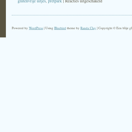
glutenvrije uitjes
,
pretpark
|
Reacties uitgeschakeld
voor
Glutenvrij
dagje
uit
Powered by
WordPress
| Using
Bluebird
theme by
Randa Clay
| Copyright © Een blije gl