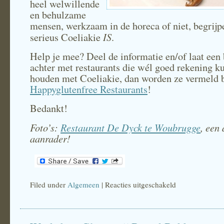
heel welwillende
en behulzame
mensen, werkzaam in de horeca of niet, begrijp
IS
serieus Coeliakie
.
Help je mee? Deel de informatie en/of laat een 
achter met restaurants die wél goed rekening k
houden met Coeliakie, dan worden ze vermeld b
Happyglutenfree Restaurants
!
Bedankt!
Foto’s:
Restaurant De Dyck te Woubrugge
, een
aanrader!
Filed under
Algemeen
|
Reacties uitgeschakeld
voor
Glutenvrij
uit
eten!