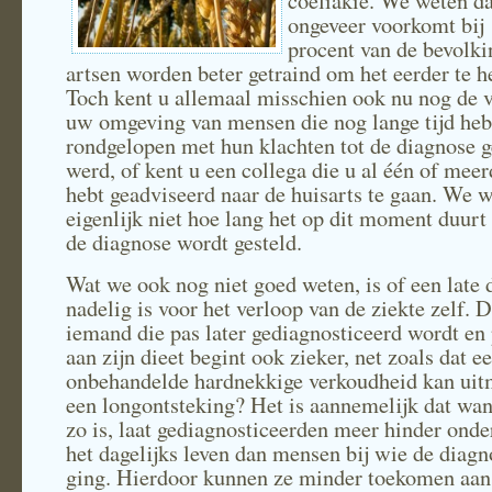
coeliakie. We weten da
ongeveer voorkomt bij
procent van de bevolk
artsen worden beter getraind om het eerder te 
Toch kent u allemaal misschien ook nu nog de v
uw omgeving van mensen die nog lange tijd he
rondgelopen met hun klachten tot de diagnose g
werd, of kent u een collega die u al één of mee
hebt geadviseerd naar de huisarts te gaan. We 
eigenlijk niet hoe lang het op dit moment duurt
de diagnose wordt gesteld.
Wat we ook nog niet goed weten, is of een late 
nadelig is voor het verloop van de ziekte zelf. D
iemand die pas later gediagnosticeerd wordt en 
aan zijn dieet begint ook zieker, net zoals dat e
onbehandelde hardnekkige verkoudheid kan uit
een longontsteking? Het is aannemelijk dat wan
zo is, laat gediagnosticeerden meer hinder onde
het dagelijks leven dan mensen bij wie de diagn
ging. Hierdoor kunnen ze minder toekomen aan