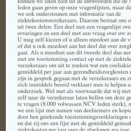
kunnen we laten zien uit de antwoorden die d
leden gaan geven op onze vragenlijsten, maar d
we ook ondersteunen met informatie van de
ziektekostenverzekeraars. Daarom bestaat ons 
uit twee delen: Een deel met een vragenlijst ov
ervaringen en een deel met een vraag over uw z
U mag zelf kiezen of u alleen meedoet aan de vr
of dat u ook meedoet aan het deel dat over zorg
gaat. Als u meedoet aan dit tweede deel dan ne
met uw toestemming contact op met de ziektek
verzekeraars om uit te zoeken wat een coeliakie
gemiddeld per jaar aan gezondheidszorgkosten
zijn in gesprek gegaan met de verzekeraars en z
zich inmiddels bereid verklaart mee te helpen 
onderzoek. Wel met als voorwaarde dat wij niet
zelf naar de verzekeraar laten bellen om deze g
te vragen (8.000 volwassen NCV leden sterk), 
we een lijst met namen van deelnemers en kopi
door hen getekende toestemmingsverklaringen 
en dat zij ons een lijst met de gemiddeld gemaa
ziektekosten per jaar over de afgelopen zes jaar