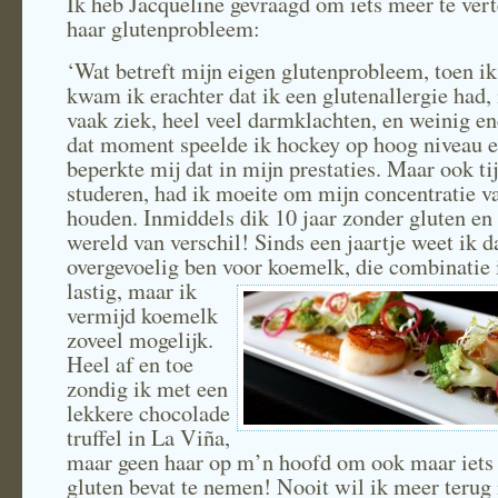
Ik heb Jacqueline gevraagd om iets meer te vert
haar glutenprobleem:
‘Wat betreft mijn eigen glutenprobleem, toen i
kwam ik erachter dat ik een glutenallergie had,
vaak ziek, heel veel darmklachten, en weinig e
dat moment speelde ik hockey op hoog niveau 
beperkte mij dat in mijn prestaties. Maar ook ti
studeren, had ik moeite om mijn concentratie va
houden. Inmiddels dik 10 jaar zonder gluten en
wereld van verschil! Sinds een jaartje weet ik d
overgevoelig ben voor koemelk, die co
mbinatie 
lastig, maar ik
vermijd koemelk
zoveel mogelijk.
Heel af en toe
zondig ik met een
lekkere chocolade
truffel in La Viña,
maar geen haar op m’n hoofd om ook maar iets
gluten bevat te nemen! Nooit wil ik meer terug 