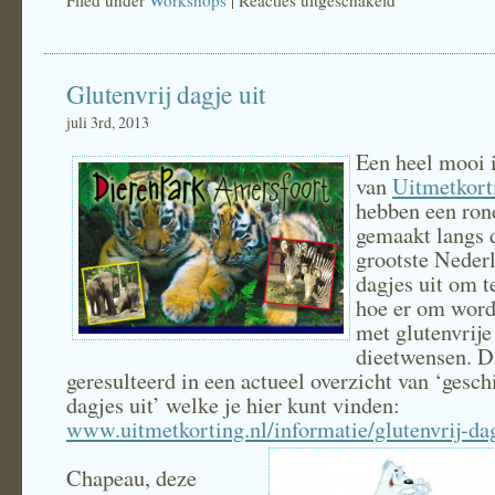
Filed under
Workshops
|
Reacties uitgeschakeld
Workshop
Glutenvrij
Glutenvrij dagje uit
Brood
Bakken
juli 3rd, 2013
Een heel mooi i
van
Uitmetkort
hebben een ro
gemaakt langs 
grootste Neder
dagjes uit om t
hoe er om word
met glutenvrije
dieetwensen. Di
geresulteerd in een actueel overzicht van ‘gesch
dagjes uit’ welke je hier kunt vinden:
www.uitmetkorting.nl/informatie/glutenvrij-dag
Chapeau, deze