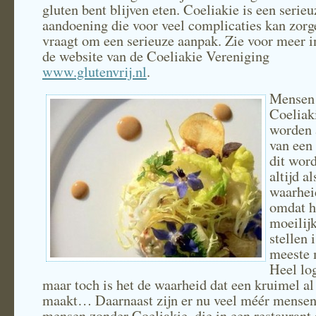
gluten bent blijven eten. Coeliakie is een serieu
aandoening die voor veel complicaties kan zorge
vraagt om een serieuze aanpak. Zie voor meer i
de website van de Coeliakie Vereniging
www.glutenvrij.nl
.
Mensen 
Coeliak
worden 
van een 
dit word
altijd al
waarhei
omdat h
moeilijk
stellen 
meeste 
Heel lo
maar toch is het de waarheid dat een kruimel al
maakt… Daarnaast zijn er nu veel méér mensen
mensen zonder Coeliakie, die in een restaurant