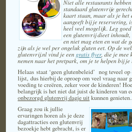
Niet alle restaurants hebben
standaard glutenvrije gerech
kaart staan, maar als je het 
aangeeft bij je reservering, i
heel veel mogelijk. Leg goed
een glutenvrij dieet inhoudt,
en niet mag eten en wat de g
zijn als je wel per ongeluk gluten eet. Op de we
glutenvrij.nl vind je een
gratis flyer
, die je mee 
nemen naar het pretpark, om je te helpen bij je 
Helaas staat ‘geen glutenbeleid’ nog teveel op
lijst, dus hierbij de oproep om veel vraag naar g
voeding te creëren, zeker voor de kinderen! Ho
belangrijk is het niet dat juist de kinderen van 
onbezorgd glutenvrij dagje uit
kunnen geniete
Graag zou ik jullie
ervaringen horen als je deze
dagattracties een glutenvrij
bezoekje hebt gebracht, is er