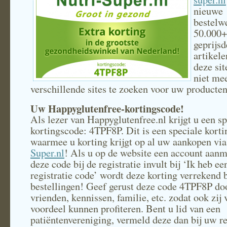
nieuwe
bestelw
50.000+
geprijsd
artikele
deze sit
niet mee
verschillende sites te zoeken voor uw producten
Uw Happyglutenfree-kortingscode!
Als lezer van Happyglutenfree.nl krijgt u een sp
kortingscode: 4TPF8P. Dit is een speciale kort
waarmee u korting krijgt op al uw aankopen vi
Super.nl
! Als u op de website een account aanm
deze code bij de registratie invult bij ‘Ik heb ee
registratie code’ wordt deze korting verrekend b
bestellingen! Geef gerust deze code 4TPF8P do
vrienden, kennissen, familie, etc. zodat ook zij 
voordeel kunnen profiteren. Bent u lid van een
patiëntenvereniging, vermeld deze dan bij uw re