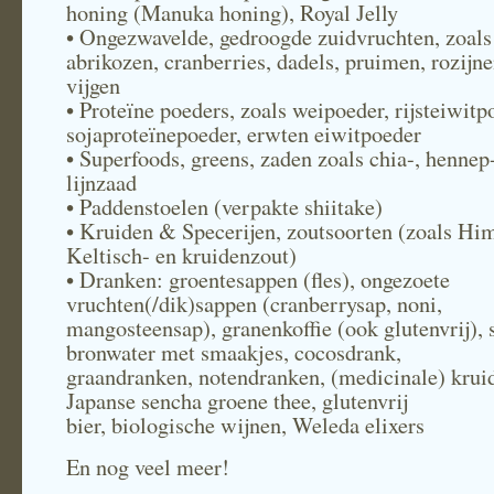
honing (Manuka honing), Royal Jelly
• Ongezwavelde, gedroogde zuidvruchten, zoals
abrikozen, cranberries, dadels, pruimen, rozijne
vijgen
• Proteïne poeders, zoals weipoeder, rijsteiwitp
sojaproteïnepoeder, erwten eiwitpoeder
• Superfoods, greens, zaden zoals chia-, hennep
lijnzaad
• Paddenstoelen (verpakte shiitake)
• Kruiden & Specerijen, zoutsoorten (zoals Him
Keltisch- en kruidenzout)
• Dranken: groentesappen (fles), ongezoete
vruchten(/dik)sappen (cranberrysap, noni,
mangosteensap), granenkoffie (ook glutenvrij), 
bronwater met smaakjes, cocosdrank,
graandranken, notendranken, (medicinale) krui
Japanse sencha groene thee, glutenvrij
bier, biologische wijnen, Weleda elixers
En nog veel meer!