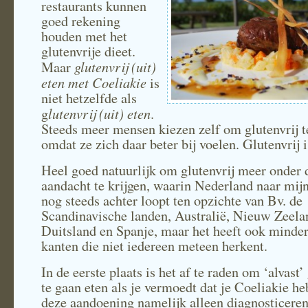
restaurants kunnen
goed rekening
houden met het
glutenvrije dieet.
glutenvrij (uit)
Maar
eten met Coeliakie
is
niet hetzelfde als
lutenvrij (uit) eten
g
.
Steeds meer mensen kiezen zelf om glutenvrij t
omdat ze zich daar beter bij voelen. Glutenvrij i
Heel goed natuurlijk om glutenvrij meer onder 
aandacht te krijgen, waarin Nederland naar mi
nog steeds achter loopt ten opzichte van Bv. de
Scandinavische landen, Australië, Nieuw Zeela
Duitsland en Spanje, maar het heeft ook minder
kanten die niet iedereen meteen herkent.
In de eerste plaats is het af te raden om ‘alvast’
te gaan eten als je vermoedt dat je Coeliakie he
deze aandoening namelijk alleen diagnosticeren 