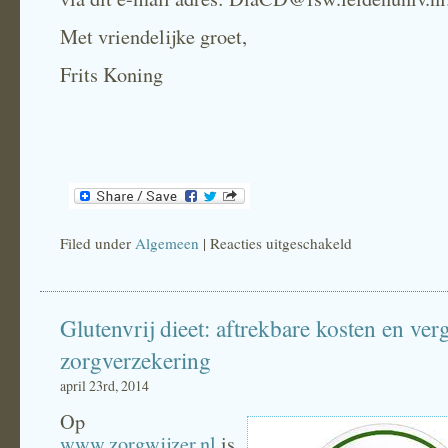
Met vriendelijke groet,
Frits Koning
Filed under
Algemeen
|
Reacties uitgeschakeld
voor
Oproep
onderzoek
Glutenvrij dieet: aftrekbare kosten en ve
Coeliakie
zorgverzekering
april 23rd, 2014
Op
www.zorgwijzer.nl
is