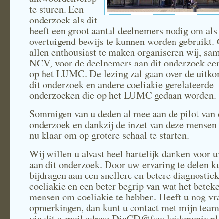
te sturen. Een
onderzoek als dit
heeft een groot aantal deelnemers nodig om als
overtuigend bewijs te kunnen worden gebruikt.
allen enthousiast te maken organiseren wij, sa
NCV, voor de deelnemers aan dit onderzoek een
op het LUMC. De lezing zal gaan over de uitko
dit onderzoek en andere coeliakie gerelateerde
onderzoeken die op het LUMC gedaan worden.
Sommigen van u deden al mee aan de pilot van 
onderzoek en dankzij de inzet van deze mensen 
nu klaar om op grotere schaal te starten.
Wij willen u alvast heel hartelijk danken voor 
aan dit onderzoek. Door uw ervaring te delen k
bijdragen aan een snellere en betere diagnostie
coeliakie en een beter begrip van wat het betek
mensen om coeliakie te hebben. Heeft u nog vr
opmerkingen, dan kunt u contact met mijn tea
via dit e-mail adres: DiaCD@fsw.leidenuniv.nl