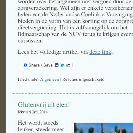
worden over het algemeen niet vergoed door de
zorgverzekering. Wel zijn er enkele verzekeraar
leden van de Nederlandse Coeliakie Vereniging
bieden in de vorm van een korting op de zorgpr
dieetvergoeding. Het is zelfs mogelijk om het
lidmaatschap van de NCV terug te krijgen even
cursussen.
Lees het volledige artikel via
deze link
.
Filed under
Algemeen
|
Reacties uitgeschakeld
voor
Glutenvrij
dieet:
Glutenvrij uit eten!
aftrekbare
kosten
februari 3rd, 2014
en
Het wordt steeds
vergoeding
leuker, steeds meer
zorgverzekering