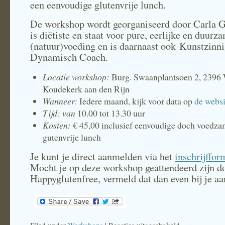
een eenvoudige glutenvrije lunch.
De workshop wordt georganiseerd door Carla Gl
is diëtiste en staat voor pure, eerlijke en duurz
(natuur)voeding en is daarnaast ook Kunstzinn
Dynamisch Coach.
Locatie workshop:
Burg. Swaanplantsoen 2, 2396
Koudekerk aan den Rijn
Wanneer:
Iedere maand, kijk voor data op
de websi
Tijd: van
10.00 tot 13.30 uur
Kosten:
€ 45,00 inclusief eenvoudige doch voedz
gutenvrije lunch
Je kunt je direct aanmelden via het
inschrijffor
Mocht je op deze workshop geattendeerd zijn d
Happyglutenfree, vermeld dat dan even bij je a
voor