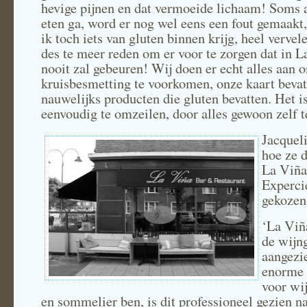
hevige pijnen en dat vermoeide lichaam! Soms al
eten ga, word er nog wel eens een fout gemaakt
ik toch iets van gluten binnen krijg, heel verve
des te meer reden om er voor te zorgen dat in L
nooit zal gebeuren! Wij doen er echt alles aan 
kruisbesmetting te voorkomen, onze kaart bevat
nauwelijks producten die gluten bevatten. Het i
eenvoudig te omzeilen, door alles gewoon zelf 
Jacqueli
hoe ze 
La Viña
Experci
gekozen
‘La Viñ
de wijn
aangezi
enorme 
voor wi
en sommelier ben, is dit professioneel gezien na