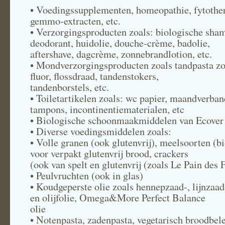
• Voedingssupplementen, homeopathie, fytother
gemmo-extracten, etc.
• Verzorgingsproducten zoals: biologische sha
deodorant, huidolie, douche-crème, badolie,
aftershave, dagcrème, zonnebrandlotion, etc.
• Mondverzorgingsproducten zoals tandpasta z
fluor, flossdraad, tandenstokers,
tandenborstels, etc.
• Toiletartikelen zoals: wc papier, maandverban
tampons, incontinentiematerialen, etc
• Biologische schoonmaakmiddelen van Ecover
• Diverse voedingsmiddelen zoals:
• Volle granen (ook glutenvrij), meelsoorten (bi
voor verpakt glutenvrij brood, crackers
(ook van spelt en glutenvrij (zoals Le Pain des 
• Peulvruchten (ook in glas)
• Koudgeperste olie zoals hennepzaad-, lijnzaad
en olijfolie, Omega&More Perfect Balance
olie
• Notenpasta, zadenpasta, vegetarisch broodbele