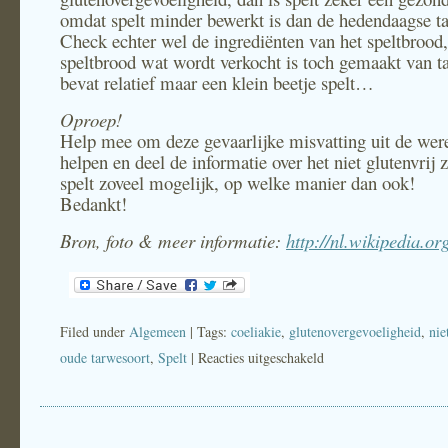
omdat spelt minder bewerkt is dan de hedendaagse t
Check echter wel de ingrediënten van het speltbrood,
speltbrood wat wordt verkocht is toch gemaakt van t
bevat relatief maar een klein beetje spelt…
Oproep!
Help mee om deze gevaarlijke misvatting uit de were
helpen en deel de informatie over het niet glutenvrij 
spelt zoveel mogelijk, op welke manier dan ook!
Bedankt!
Bron, foto & meer informatie:
http://nl.wikipedia.or
Filed under
Algemeen
| Tags:
coeliakie
,
glutenovergevoeligheid
,
nie
oude tarwesoort
,
Spelt
|
Reacties uitgeschakeld
voor
Spelt
NIET
glutenvrij!!!