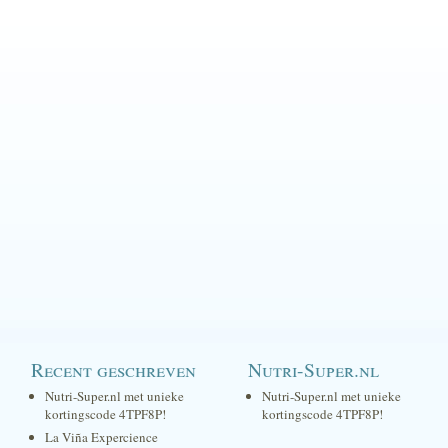
Recent geschreven
Nutri-Super.nl
Nutri-Super.nl met unieke
Nutri-Super.nl met unieke
kortingscode 4TPF8P!
kortingscode 4TPF8P!
La Viña Expercience