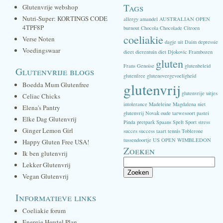
Tags
Glutenvrije webshop
Nutri-Super: KORTINGS CODE
allergy
amandel
AUSTRALIAN OPEN
4TPF8P
burnout
Chocola
Chocolade
Citroen
coeliakie
Verse Noten
dagje uit
Daim
depressie
Voedingswaar
dieet
dierentuin
diet
Djokovic
Frambozen
gluten
Frans
Genoise
glutenbeleid
Glutenvrije blogs
glutenfree
glutenovergevoeligheid
glutenvrij
Boedda Mum Glutenfree
glutenvrije uitjes
Celiac Chicks
intolerance
Madeleine
Magdalena
niet
Elena's Pantry
glutenvrij
Novak
oude tarwesoort
pastei
Elke Dag Glutenvrij
Pinda
pretpark
Spaans
Spelt
Sport
stress
Ginger Lemon Girl
succes
success
taart
tennis
Toblerone
tussendoortje
US OPEN
WIMBLEDON
Happy Gluten Free USA!
Zoeken
Ik ben glutenvrij
Zoeken
Lekker Glutenvrij
naar:
Vegan Glutenvrij
Informatieve links
Coeliakie forum
Energie Herstel Plan