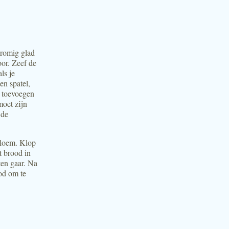
 romig glad
oor. Zeef de
ls je
en spatel,
m toevoegen
moet zijn
 de
bloem. Klop
t brood in
en gaar. Na
od om te