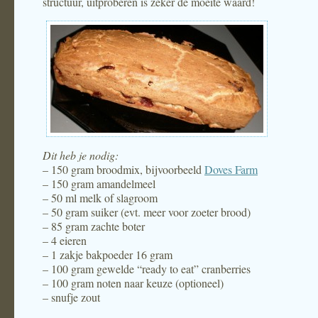
structuur, uitproberen is zeker de moeite waard!
Dit heb je nodig:
– 150 gram broodmix, bijvoorbeeld
Doves Farm
– 150 gram amandelmeel
– 50 ml melk of slagroom
– 50 gram suiker (evt. meer voor zoeter brood)
– 85 gram zachte boter
– 4 eieren
– 1 zakje bakpoeder 16 gram
– 100 gram gewelde “ready to eat” cranberries
– 100 gram noten naar keuze (optioneel)
– snufje zout