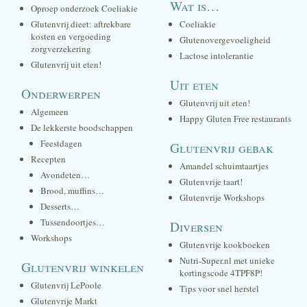
Wat is…
Oproep onderzoek Coeliakie
Glutenvrij dieet: aftrekbare
Coeliakie
kosten en vergoeding
Glutenovergevoeligheid
zorgverzekering
Lactose intolerantie
Glutenvrij uit eten!
Uit eten
Onderwerpen
Glutenvrij uit eten!
Algemeen
Happy Gluten Free restaurants
De lekkerste boodschappen
Feestdagen
Glutenvrij gebak
Recepten
Amandel schuimtaartjes
Avondeten…
Glutenvrije taart!
Brood, muffins…
Glutenvrije Workshops
Desserts…
Tussendoortjes…
Diversen
Workshops
Glutenvrije kookboeken
Nutri-Super.nl met unieke
Glutenvrij winkelen
kortingscode 4TPF8P!
Glutenvrij LePoole
Tips voor snel herstel
Glutenvrije Markt