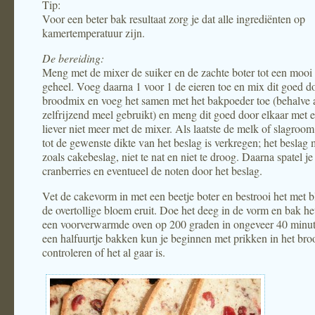
Tip:
Voor een beter bak resultaat zorg je dat alle ingrediënten op
kamertemperatuur zijn.
De bereiding:
Meng met de mixer de suiker en de zachte boter tot een mooi
geheel. Voeg daarna 1 voor 1 de eieren toe en mix dit goed d
broodmix en voeg het samen met het bakpoeder toe (behalve a
zelfrijzend meel gebruikt) en meng dit goed door elkaar met e
liever niet meer met de mixer. Als laatste de melk of slagroo
tot de gewenste dikte van het beslag is verkregen; het beslag 
zoals cakebeslag, niet te nat en niet te droog. Daarna spatel je
cranberries en eventueel de noten door het beslag.
Vet de cakevorm in met een beetje boter en bestrooi het met 
de overtollige bloem eruit. Doe het deeg in de vorm en bak he
een voorverwarmde oven op 200 graden in ongeveer 40 minut
een halfuurtje bakken kun je beginnen met prikken in het bro
controleren of het al gaar is.